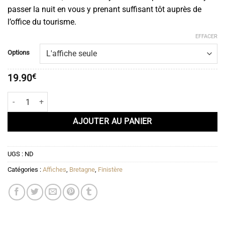
19.90€
passer la nuit en vous y prenant suffisant tôt auprès de
à
l’office du tourisme.
51.90€
EFFACER
Options
19.90
€
quantité de Affiche Baie de Morlaix - L'île Louët
AJOUTER AU PANIER
UGS :
ND
Catégories :
Affiches
,
Bretagne
,
Finistère