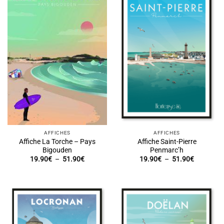
AFFICHES
AFFICHES
Affiche La Torche – Pays
Affiche Saint-Pierre
Bigouden
Penmarc’h
Plage
Plage
19.90
€
–
51.90
€
19.90
€
–
51.90
€
de
de
prix :
prix :
19.90€
19.90€
à
à
51.90€
51.90€