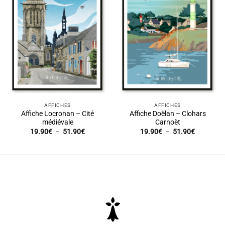
AFFICHES
AFFICHES
Affiche Locronan – Cité
Affiche Doëlan – Clohars
médiévale
Carnoët
Plage
Plage
19.90
€
–
51.90
€
19.90
€
–
51.90
€
de
de
prix :
prix :
19.90€
19.90€
à
à
51.90€
51.90€