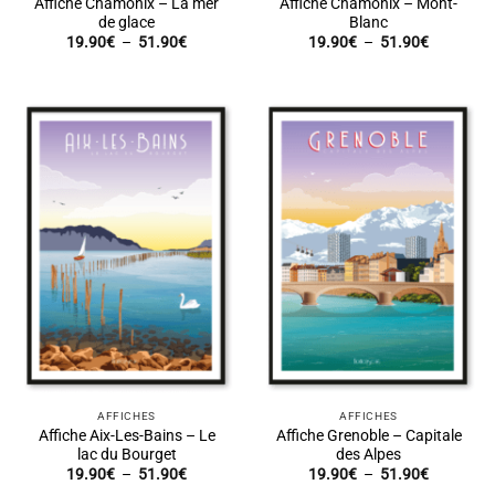
Affiche Chamonix – La mer
Affiche Chamonix – Mont-
de glace
Blanc
Plage
Plage
19.90
€
–
51.90
€
19.90
€
–
51.90
€
de
de
prix :
prix :
19.90€
19.90€
à
à
51.90€
51.90€
AFFICHES
AFFICHES
Affiche Aix-Les-Bains – Le
Affiche Grenoble – Capitale
lac du Bourget
des Alpes
Plage
Plage
19.90
€
–
51.90
€
19.90
€
–
51.90
€
de
de