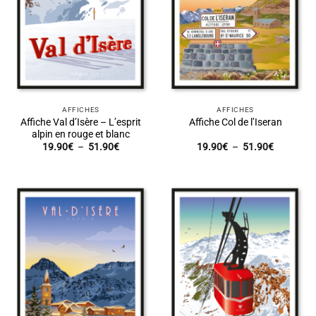
AFFICHES
AFFICHES
Affiche Val d’Isère – L’esprit
Affiche Col de l’Iseran
alpin en rouge et blanc
Plage
Plage
19.90
€
–
51.90
€
19.90
€
–
51.90
€
de
de
prix :
prix :
19.90€
19.90€
à
à
51.90€
51.90€