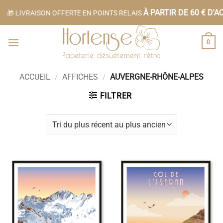
Passer
À PARTIR DE 60 € D'AC
🎁 LIVRAISON OFFERTE EN POINTS RELAIS
au
contenu
0
ACCUEIL
/
AFFICHES
/
AUVERGNE-RHÔNE-ALPES
FILTRER