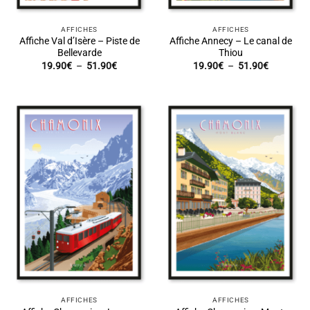
AFFICHES
AFFICHES
Affiche Val d’Isère – Piste de
Affiche Annecy – Le canal de
Bellevarde
Thiou
Plage
Plage
19.90
€
–
51.90
€
19.90
€
–
51.90
€
de
de
prix :
prix :
19.90€
19.90€
à
à
51.90€
51.90€
AFFICHES
AFFICHES