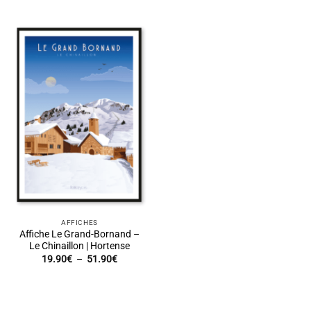
prix :
prix :
19.90€
19.90€
à
à
51.90€
51.90€
AFFICHES
Affiche Le Grand-Bornand –
Le Chinaillon | Hortense
Plage
19.90
€
–
51.90
€
de
prix :
19.90€
à
51.90€