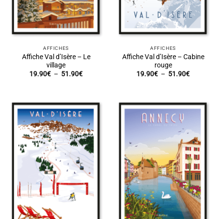
AFFICHES
AFFICHES
Affiche Val d’Isère – Le
Affiche Val d’Isère – Cabine
village
rouge
Plage
Plage
19.90
€
–
51.90
€
19.90
€
–
51.90
€
de
de
prix :
prix :
19.90€
19.90€
à
à
51.90€
51.90€