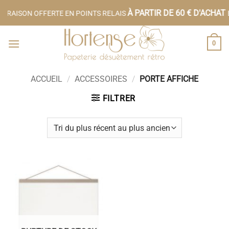
Passer
À PARTIR DE 60 € D'ACHAT
VRAISON OFFERTE EN POINTS RELAIS
EN
au
contenu
0
ACCUEIL
/
ACCESSOIRES
/
PORTE AFFICHE
FILTRER