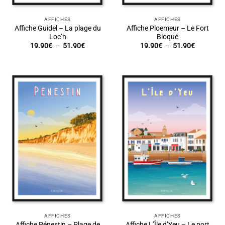
AFFICHES
AFFICHES
Affiche Guidel – La plage du
Affiche Ploemeur – Le Fort
Loc’h
Bloqué
Plage
Plage
19.90
€
–
51.90
€
19.90
€
–
51.90
€
de
de
prix :
prix :
19.90€
19.90€
à
à
51.90€
51.90€
AFFICHES
AFFICHES
Affiche Pénestin – Plage de
Affiche L’Île d’Yeu – Le port