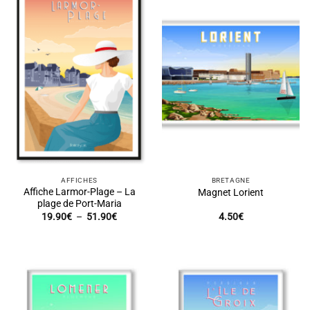
AFFICHES
BRETAGNE
Affiche Larmor-Plage – La
Magnet Lorient
plage de Port-Maria
Plage
19.90
€
–
51.90
€
4.50
€
de
prix :
19.90€
à
51.90€