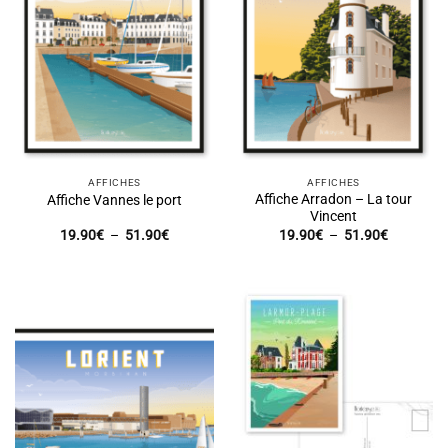
AFFICHES
AFFICHES
Affiche Arradon – La tour
Affiche Vannes le port
Vincent
Plage
Plage
19.90
€
–
51.90
€
19.90
€
–
51.90
€
de
de
prix :
prix :
19.90€
19.90€
à
à
51.90€
51.90€