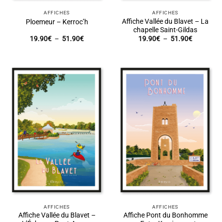
AFFICHES
AFFICHES
Affiche Vallée du Blavet – La
Ploemeur – Kerroc’h
chapelle Saint-Gildas
Plage
Plage
19.90
€
–
51.90
€
19.90
€
–
51.90
€
de
de
prix :
prix :
19.90€
19.90€
à
à
51.90€
51.90€
AFFICHES
AFFICHES
Affiche Vallée du Blavet –
Affiche Pont du Bonhomme