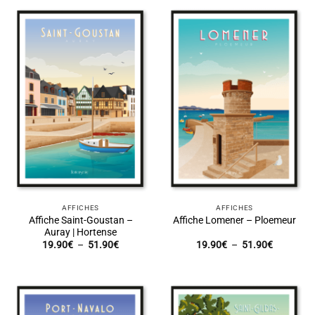
à
à
51.90€
51.90€
AFFICHES
AFFICHES
Affiche Saint-Goustan –
Affiche Lomener – Ploemeur
Auray | Hortense
Plage
Plage
19.90
€
–
51.90
€
19.90
€
–
51.90
€
de
de
prix :
prix :
19.90€
19.90€
à
à
51.90€
51.90€