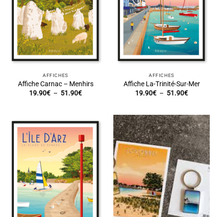
AFFICHES
AFFICHES
Affiche Carnac – Menhirs
Affiche La-Trinité-Sur-Mer
Plage
Plage
19.90
€
–
51.90
€
19.90
€
–
51.90
€
de
de
prix :
prix :
19.90€
19.90€
à
à
51.90€
51.90€