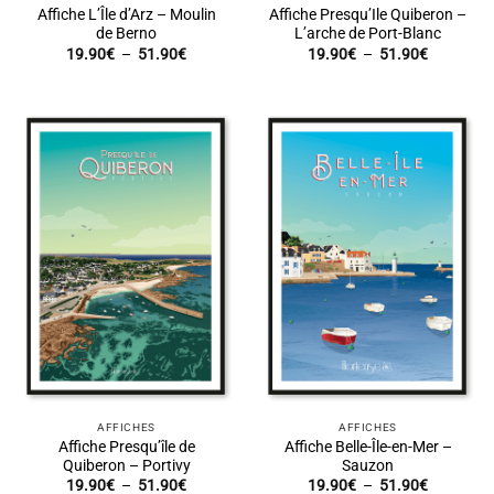
Affiche L’Île d’Arz – Moulin
Affiche Presqu’Ile Quiberon –
de Berno
L’arche de Port-Blanc
Plage
Plage
19.90
€
–
51.90
€
19.90
€
–
51.90
€
de
de
prix :
prix :
19.90€
19.90€
à
à
51.90€
51.90€
AFFICHES
AFFICHES
Affiche Presqu’île de
Affiche Belle-Île-en-Mer –
Quiberon – Portivy
Sauzon
Plage
Plage
19.90
€
–
51.90
€
19.90
€
–
51.90
€