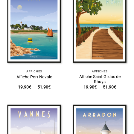
AFFICHES
AFFICHES
Affiche Saint Gildas de
Affiche Port Navalo
Rhuys
Plage
Plage
19.90
€
–
51.90
€
19.90
€
–
51.90
€
de
de
prix :
prix :
19.90€
19.90€
à
à
51.90€
51.90€