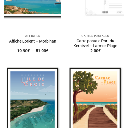
AFFICHES
CARTES POSTALES
Carte postale Port du
Affiche Lorient – Morbihan
Kernével – Larmor-Plage
Plage
19.90
€
–
51.90
€
2.00
€
de
prix :
19.90€
à
51.90€