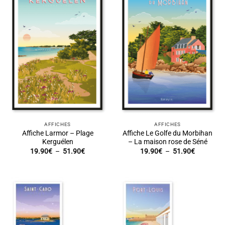
AFFICHES
AFFICHES
Affiche Larmor – Plage
Affiche Le Golfe du Morbihan
Kerguélen
– La maison rose de Séné
Plage
Plage
19.90
€
–
51.90
€
19.90
€
–
51.90
€
de
de
prix :
prix :
19.90€
19.90€
à
à
51.90€
51.90€