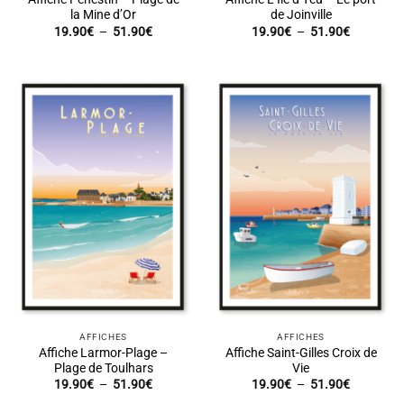
la Mine d’Or
de Joinville
Plage
Plage
19.90
€
–
51.90
€
19.90
€
–
51.90
€
de
de
prix :
prix :
19.90€
19.90€
à
à
51.90€
51.90€
AFFICHES
AFFICHES
Affiche Larmor-Plage –
Affiche Saint-Gilles Croix de
Plage de Toulhars
Vie
Plage
Plage
19.90
€
–
51.90
€
19.90
€
–
51.90
€
de
de