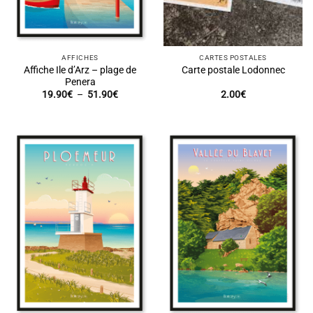
AFFICHES
CARTES POSTALES
Affiche Ile d’Arz – plage de
Carte postale Lodonnec
Penera
Plage
19.90
€
–
51.90
€
2.00
€
de
prix :
19.90€
à
51.90€