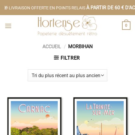
Passer
À PARTIR DE 60 € D'ACH
 LIVRAISON OFFERTE EN POINTS RELAIS
au
contenu
0
ACCUEIL
/
MORBIHAN
FILTRER