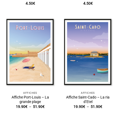
4.50
€
4.50
€
AFFICHES
AFFICHES
Affiche Port-Louis – La
Affiche Saint-Cado – La ria
grande plage
d’Etel
Plage
Plage
19.90
€
–
51.90
€
19.90
€
–
51.90
€
de
de
prix :
prix :
19.90€
19.90€