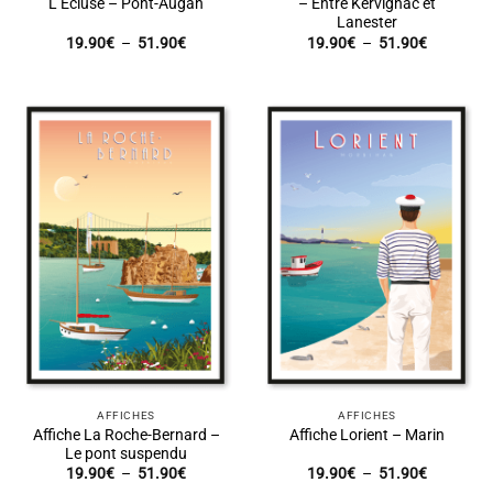
L’Écluse – Pont-Augan
– Entre Kervignac et
Lanester
Plage
Plage
19.90
€
–
51.90
€
19.90
€
–
51.90
€
de
de
prix :
prix :
19.90€
19.90€
à
à
51.90€
51.90€
AFFICHES
AFFICHES
Affiche La Roche-Bernard –
Affiche Lorient – Marin
Le pont suspendu
Plage
Plage
19.90
€
–
51.90
€
19.90
€
–
51.90
€
de
de