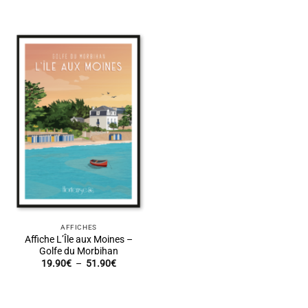
de
de
prix :
prix :
19.90€
19.90€
à
à
51.90€
51.90€
AFFICHES
Affiche L’Île aux Moines –
Golfe du Morbihan
Plage
19.90
€
–
51.90
€
de
prix :
19.90€
à
51.90€