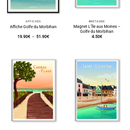
AFFICHES
BRETAGNE
Magnet L’Île aux Moines –
Affiche Golfe du Morbihan
Golfe du Morbihan
Plage
19.90
€
–
51.90
€
4.50
€
de
prix :
19.90€
à
51.90€