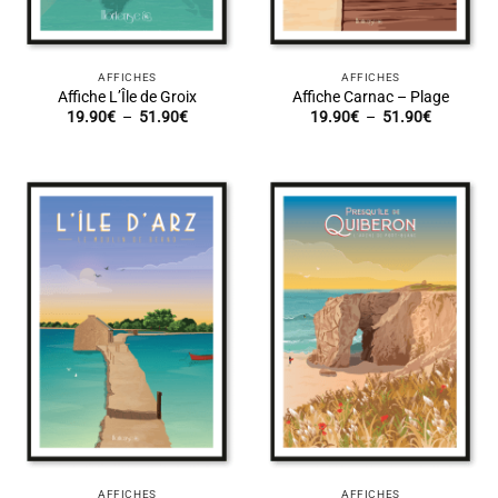
AFFICHES
AFFICHES
Affiche L’Île de Groix
Affiche Carnac – Plage
Plage
Plage
19.90
€
–
51.90
€
19.90
€
–
51.90
€
de
de
prix :
prix :
19.90€
19.90€
à
à
51.90€
51.90€
AFFICHES
AFFICHES