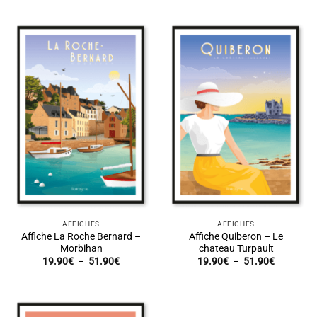
prix :
prix :
19.90€
19.90€
à
à
51.90€
51.90€
AFFICHES
AFFICHES
Affiche La Roche Bernard –
Affiche Quiberon – Le
Morbihan
chateau Turpault
Plage
Plage
19.90
€
–
51.90
€
19.90
€
–
51.90
€
de
de
prix :
prix :
19.90€
19.90€
à
à
51.90€
51.90€