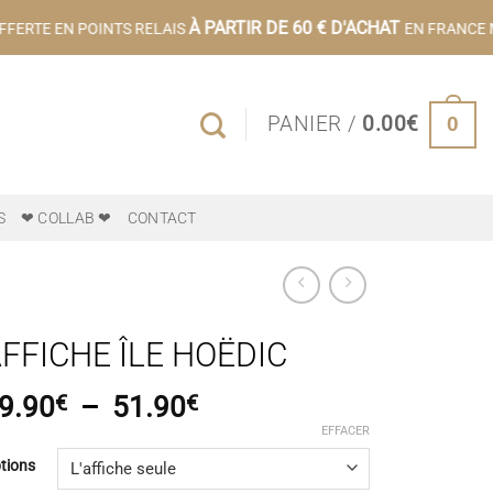
À PARTIR DE 60 € D'ACHAT
FERTE EN POINTS RELAIS
EN FRANCE M
0
PANIER /
0.00
€
S
❤ COLLAB ❤
CONTACT
FFICHE ÎLE HOËDIC
Plage
9.90
€
–
51.90
€
de
EFFACER
prix :
tions
19.90€