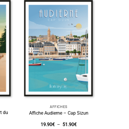
AFFICHES
t du
Affiche Audierne – Cap Sizun
age
Plage
19.90
€
–
51.90
€
de