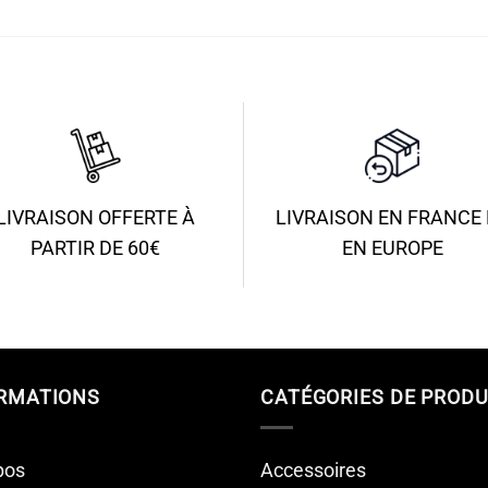
prix :
pri
19.90€
19
à
à
51.90€
51
LIVRAISON OFFERTE À
LIVRAISON EN FRANCE 
PARTIR DE 60€
EN EUROPE
RMATIONS
CATÉGORIES DE PRODU
pos
Accessoires