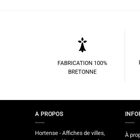
prix :
19.90€
à
51.90€
FABRICATION 100%
BRETONNE
A PROPOS
INFO
Hortense - Affiches de villes,
À pro