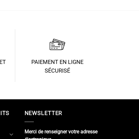
x :
prix :
.90€
19.90€
à
.90€
51.90€
ET
PAIEMENT EN LIGNE
SÉCURISÉ
ITS
NEWSLETTER
Merci de renseigner votre adresse