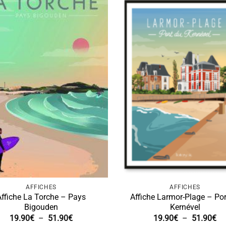
AFFICHES
AFFICHES
Affiche La Torche – Pays
Affiche Larmor-Plage – Por
Bigouden
Kernével
Plage
Pl
19.90
€
–
51.90
€
19.90
€
–
51.90
€
de
de