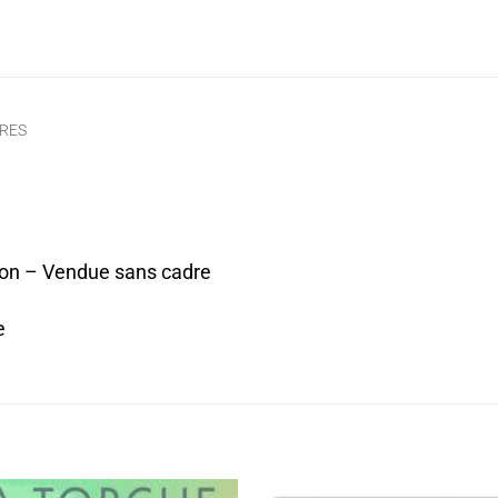
RES
ion – Vendue sans cadre
e