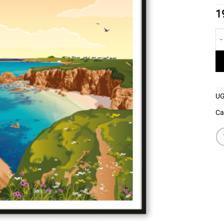
1
qu
UG
Ca