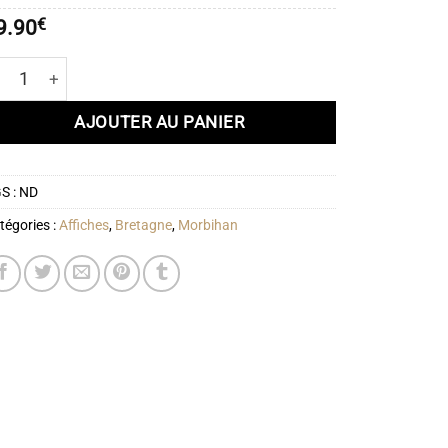
à
9.90
€
51.90€
antité de Affiche île Hoëdic
AJOUTER AU PANIER
S :
ND
tégories :
Affiches
,
Bretagne
,
Morbihan