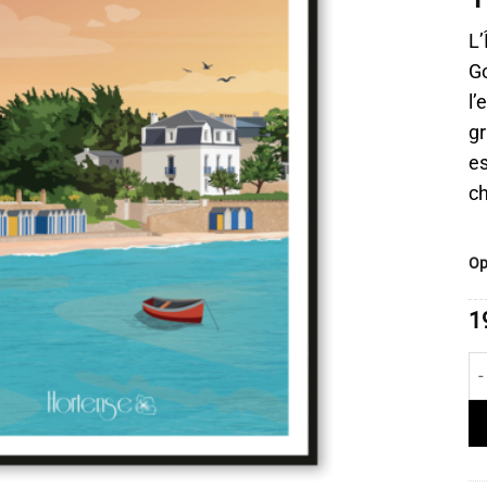
L’
Go
l’
gr
es
ch
Op
1
qu