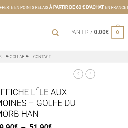
À PARTIR DE 60 € D'ACHAT
FERTE EN POINTS RELAIS
EN FRANCE M
0
PANIER /
0.00
€
S
❤ COLLAB ❤
CONTACT
FFICHE L’ÎLE AUX
OINES – GOLFE DU
MORBIHAN
Plage
9.90
€
–
51.90
€