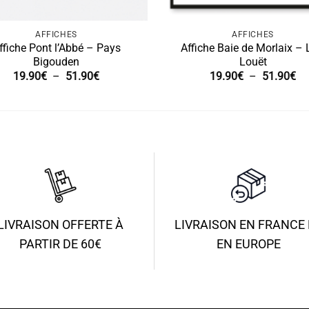
AFFICHES
AFFICHES
ffiche Pont l’Abbé – Pays
Affiche Baie de Morlaix – L
Bigouden
Louët
Plage
Pl
19.90
€
–
51.90
€
19.90
€
–
51.90
€
de
de
prix :
pri
19.90€
19
à
à
51.90€
51
LIVRAISON OFFERTE À
LIVRAISON EN FRANCE 
PARTIR DE 60€
EN EUROPE