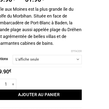
de
Île aux Moines est la plus grande île du
prix :
lfe du Morbihan. Située en face de
19.90€
embarcadère de Port-Blanc à Baden, la
à
51.90€
ande plage aussi appelée plage du Dréhen
t agrémentée de belles villas et de
armantes cabines de bains.
EFFACER
tions
9.90
€
antité de Affiche L’Île aux Moines – Golfe du Morbihan
AJOUTER AU PANIER