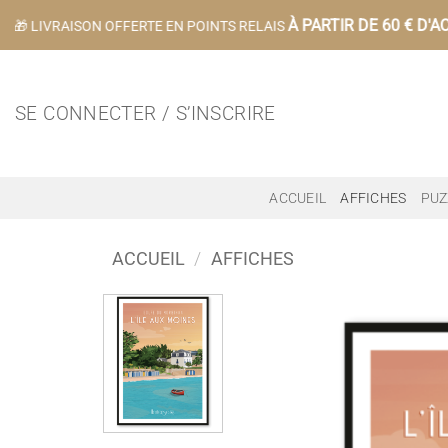
Passer
À PARTIR DE 60 € D'AC
🎁 LIVRAISON OFFERTE EN POINTS RELAIS
au
contenu
SE CONNECTER / S’INSCRIRE
ACCUEIL
AFFICHES
PUZ
ACCUEIL
/
AFFICHES