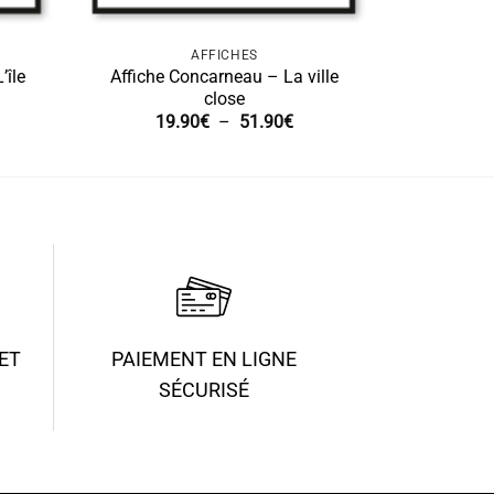
AFFICHES
’île
Affiche Concarneau – La ville
close
age
Plage
19.90
€
–
51.90
€
de
x :
prix :
.90€
19.90€
à
.90€
51.90€
ET
PAIEMENT EN LIGNE
SÉCURISÉ