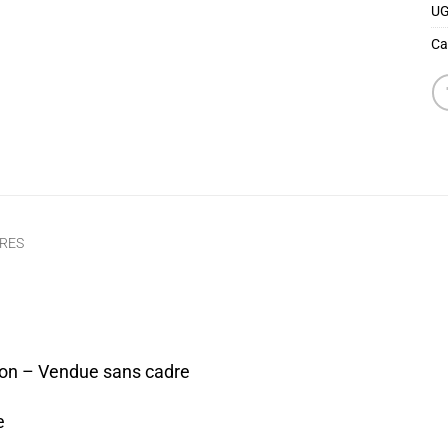
UG
Ca
RES
ion – Vendue sans cadre
e