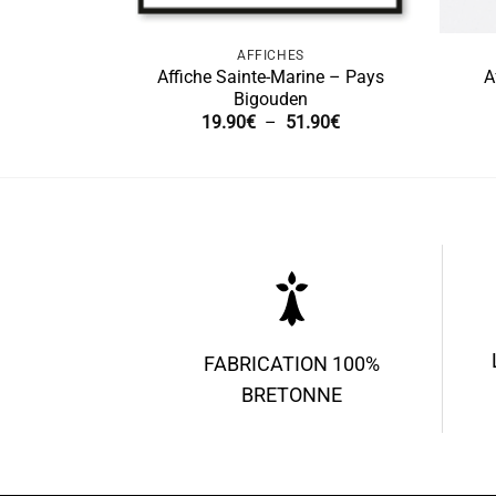
AFFICHES
Affiche Sainte-Marine – Pays
A
Bigouden
Plage
19.90
€
–
51.90
€
de
prix :
19.90€
à
51.90€
FABRICATION 100%
BRETONNE