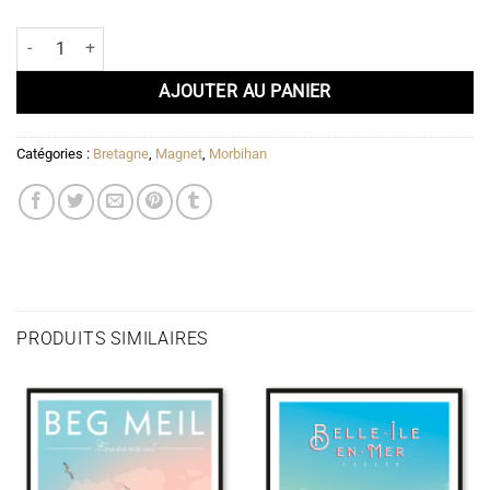
quantité de Magnet L’Île aux Moines – Golfe du Morbihan
AJOUTER AU PANIER
Catégories :
Bretagne
,
Magnet
,
Morbihan
PRODUITS SIMILAIRES