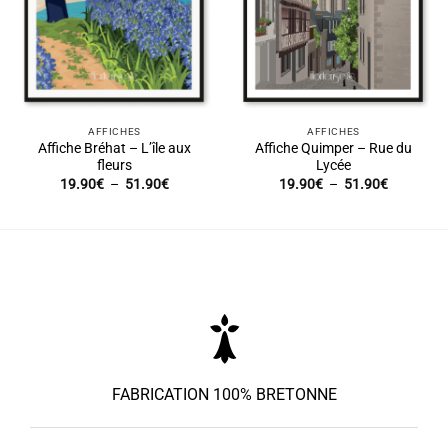
AFFICHES
AFFICHES
Affiche Bréhat – L’île aux
Affiche Quimper – Rue du
fleurs
Lycée
Plage
Plage
19.90
€
–
51.90
€
19.90
€
–
51.90
€
de
de
prix :
prix :
19.90€
19.90€
à
à
51.90€
51.90€
FABRICATION 100% BRETONNE