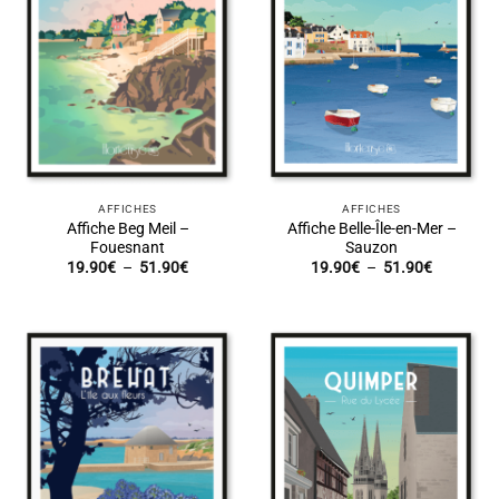
AFFICHES
AFFICHES
Affiche Beg Meil –
Affiche Belle-Île-en-Mer –
Fouesnant
Sauzon
Plage
Plage
19.90
€
–
51.90
€
19.90
€
–
51.90
€
de
de
prix :
prix :
19.90€
19.90€
à
à
51.90€
51.90€