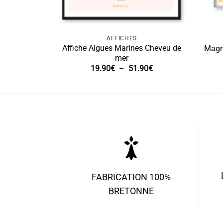
AFFICHES
Affiche Algues Marines Cheveu de
Magn
mer
Plage
19.90
€
–
51.90
€
de
prix :
19.90€
à
51.90€
FABRICATION 100%
BRETONNE