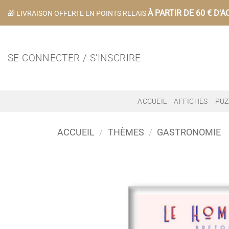
Passer
À PARTIR DE 60 € D'A
🎁 LIVRAISON OFFERTE EN POINTS RELAIS
au
contenu
SE CONNECTER / S’INSCRIRE
ACCUEIL
AFFICHES
PUZ
ACCUEIL
/
THÈMES
/
GASTRONOMIE