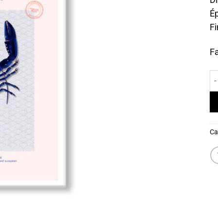
D
Ép
Fi
Fa
qu
Ca