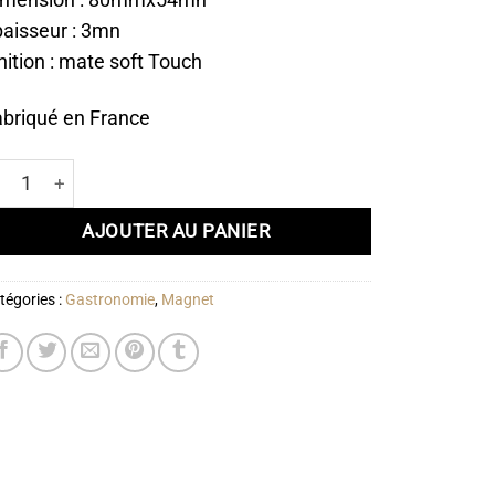
imension : 80mmx54mn
aisseur : 3mn
nition : mate soft Touch
briqué en France
antité de Magnet Homard breton
AJOUTER AU PANIER
tégories :
Gastronomie
,
Magnet