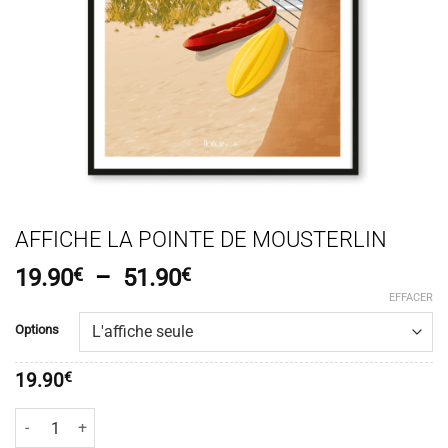
AFFICHE LA POINTE DE MOUSTERLIN
Plage
19.90
€
–
51.90
€
de
EFFACER
prix :
Options
19.90€
à
19.90
€
51.90€
quantité de Affiche La Pointe de Mousterlin