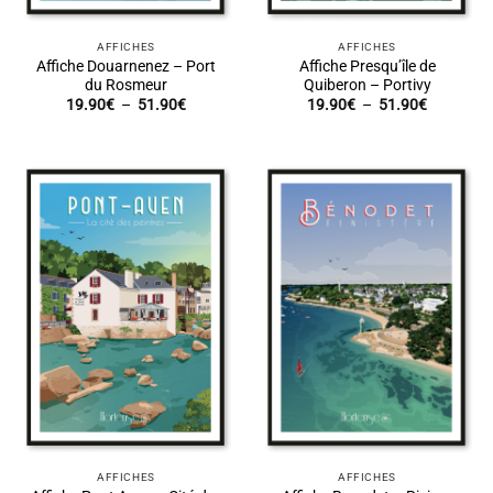
AFFICHES
AFFICHES
Affiche Douarnenez – Port
Affiche Presqu’île de
du Rosmeur
Quiberon – Portivy
Plage
Plage
19.90
€
–
51.90
€
19.90
€
–
51.90
€
de
de
prix :
prix :
19.90€
19.90€
à
à
51.90€
51.90€
AFFICHES
AFFICHES