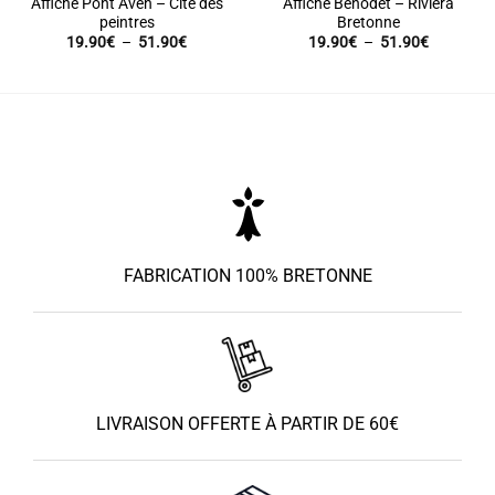
Affiche Pont Aven – Cité des
Affiche Benodet – Riviera
peintres
Bretonne
Plage
Plage
19.90
€
–
51.90
€
19.90
€
–
51.90
€
de
de
prix :
prix :
19.90€
19.90€
à
à
51.90€
51.90€
FABRICATION 100% BRETONNE
LIVRAISON OFFERTE À PARTIR DE 60€