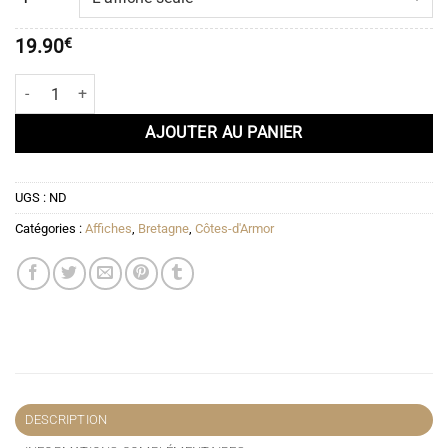
19.90€
à
19.90
€
51.90€
quantité de Affiche L’île de Bréhat – Men Joliguet | Hortense
AJOUTER AU PANIER
UGS :
ND
Catégories :
Affiches
,
Bretagne
,
Côtes-d'Armor
DESCRIPTION