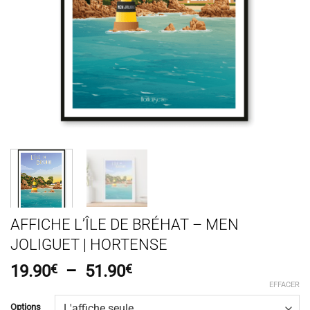
AFFICHE L’ÎLE DE BRÉHAT – MEN
JOLIGUET | HORTENSE
Plage
19.90
€
–
51.90
€
de
EFFACER
prix :
Options