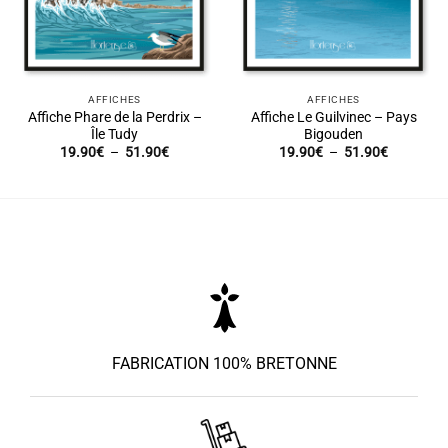
AFFICHES
AFFICHES
Affiche Phare de la Perdrix –
Affiche Le Guilvinec – Pays
Île Tudy
Bigouden
Plage
Plage
19.90
€
–
51.90
€
19.90
€
–
51.90
€
de
de
prix :
prix :
19.90€
19.90€
à
à
51.90€
51.90€
FABRICATION 100% BRETONNE