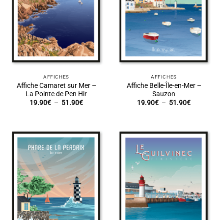
AFFICHES
AFFICHES
Affiche Camaret sur Mer –
Affiche Belle-Île-en-Mer –
La Pointe de Pen Hir
Sauzon
Plage
Plage
19.90
€
–
51.90
€
19.90
€
–
51.90
€
de
de
prix :
prix :
19.90€
19.90€
à
à
51.90€
51.90€