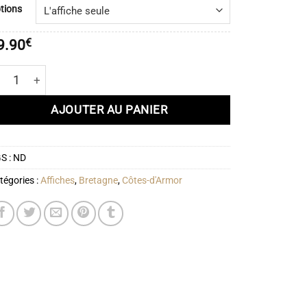
prix :
tions
19.90€
à
9.90
€
51.90€
antité de Affiche Paimpol – Côtes d’Armor
AJOUTER AU PANIER
S :
ND
tégories :
Affiches
,
Bretagne
,
Côtes-d'Armor