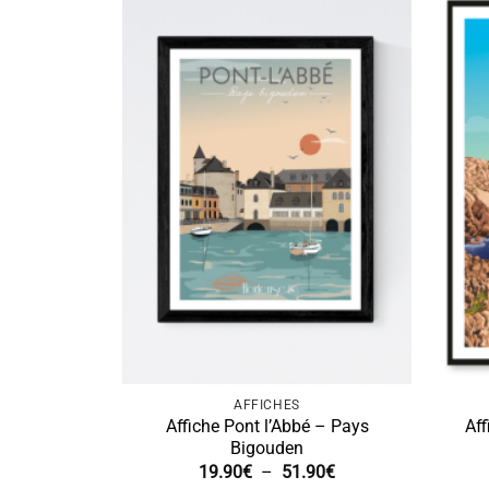
AFFICHES
Affiche Pont l’Abbé – Pays
Af
Bigouden
Plage
19.90
€
–
51.90
€
de