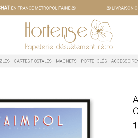
HAT
EN FRANCE MÉTROPOLITAINE 🎁
🎁 LIVRAISON OF
ZLES
CARTES POSTALES
MAGNETS
PORTE- CLÉS
ACCESSOIRE
A
C
1