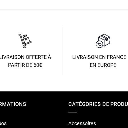
prix :
pri
19.90€
19
à
à
51.90€
51
LIVRAISON OFFERTE À
LIVRAISON EN FRANCE 
PARTIR DE 60€
EN EUROPE
RMATIONS
CATÉGORIES DE PRODU
pos
Accessoires