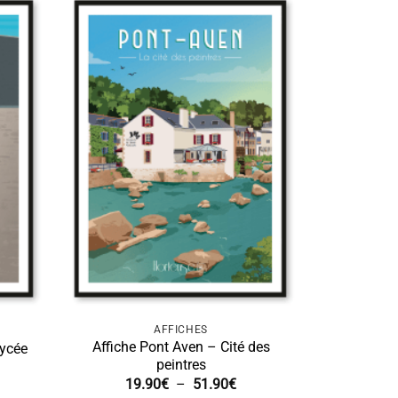
AFFICHES
Affiche Pont Aven – Cité des
Lycée
peintres
age
Plage
19.90
€
–
51.90
€
de