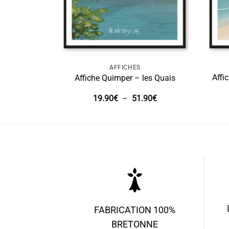
AFFICHES
Affi
Affiche Quimper – les Quais
Plage
19.90
€
–
51.90
€
de
prix :
19.90€
à
51.90€
FABRICATION 100%
BRETONNE