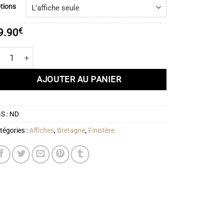
prix :
tions
19.90€
à
9.90
€
51.90€
antité de Affiche Pays Bigouden - Cap Caval
AJOUTER AU PANIER
S :
ND
tégories :
Affiches
,
Bretagne
,
Finistère