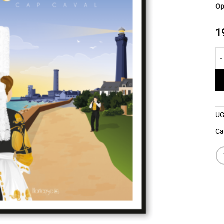
Op
1
qu
UG
Ca