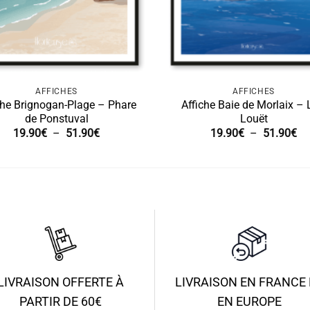
AFFICHES
AFFICHES
che Brignogan-Plage – Phare
Affiche Baie de Morlaix – L
de Ponstuval
Louët
Plage
Pl
19.90
€
–
51.90
€
19.90
€
–
51.90
€
de
de
prix :
pri
19.90€
19
à
à
51.90€
51
LIVRAISON OFFERTE À
LIVRAISON EN FRANCE 
PARTIR DE 60€
EN EUROPE