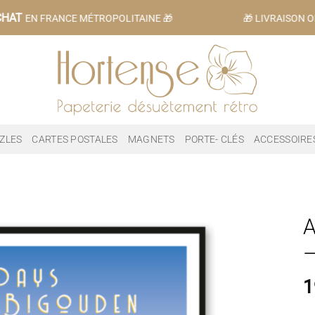
HAT
EN FRANCE MÉTROPOLITAINE 🎁
🎁 LIVRAISON OF
ZLES
CARTES POSTALES
MAGNETS
PORTE- CLÉS
ACCESSOIRE
A
–
1