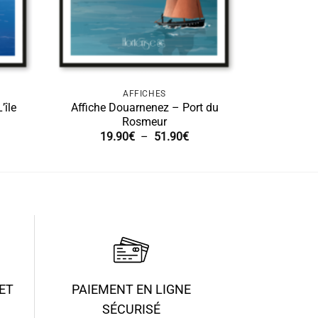
AFFICHES
’île
Affiche Douarnenez – Port du
Rosmeur
age
Plage
19.90
€
–
51.90
€
de
x :
prix :
.90€
19.90€
à
.90€
51.90€
ET
PAIEMENT EN LIGNE
SÉCURISÉ