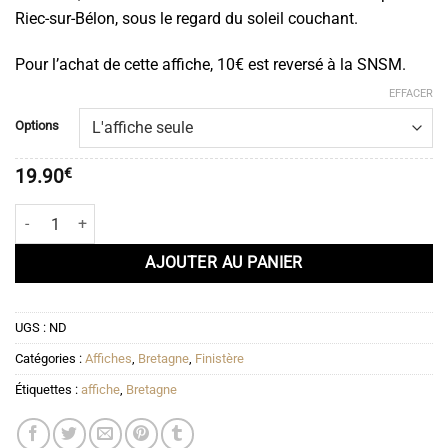
19.90€
Riec-sur-Bélon, sous le regard du soleil couchant.
à
51.90€
Pour l’achat de cette affiche, 10€ est reversé à la SNSM.
EFFACER
Options
19.90
€
quantité de Affiche Riec-Sur-Bélon - SNSM
AJOUTER AU PANIER
UGS :
ND
Catégories :
Affiches
,
Bretagne
,
Finistère
Étiquettes :
affiche
,
Bretagne