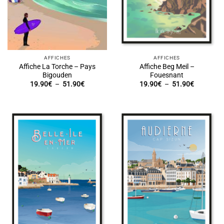
AFFICHES
AFFICHES
Affiche La Torche – Pays
Affiche Beg Meil –
Bigouden
Fouesnant
Plage
Plage
19.90
€
–
51.90
€
19.90
€
–
51.90
€
de
de
prix :
prix :
19.90€
19.90€
à
à
51.90€
51.90€