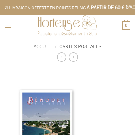
Passer
À PARTIR DE 60 € D'AC
🎁 LIVRAISON OFFERTE EN POINTS RELAIS
au
contenu
0
ACCUEIL
/
CARTES POSTALES