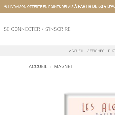
Passer
À PARTIR DE 60 € D'A
🎁 LIVRAISON OFFERTE EN POINTS RELAIS
au
contenu
SE CONNECTER / S’INSCRIRE
ACCUEIL
AFFICHES
PUZ
ACCUEIL
/
MAGNET