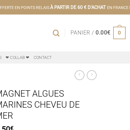
À PARTIR DE 60 € D'ACHAT
FERTE EN POINTS RELAIS
EN FRANCE M
0
PANIER /
0.00
€
S
❤ COLLAB ❤
CONTACT
MAGNET ALGUES
ARINES CHEVEU DE
MER
.50
€