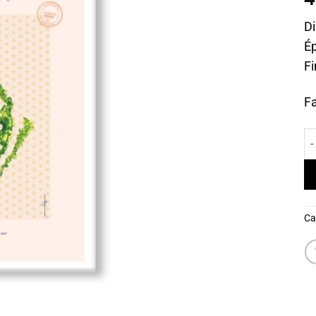
D
Ép
Fi
Fa
qu
Ca