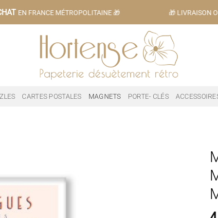
CHAT
EN FRANCE MÉTROPOLITAINE 🎁
🎁 LIVRAISON OF
ZLES
CARTES POSTALES
MAGNETS
PORTE- CLÉS
ACCESSOIRE
M
4