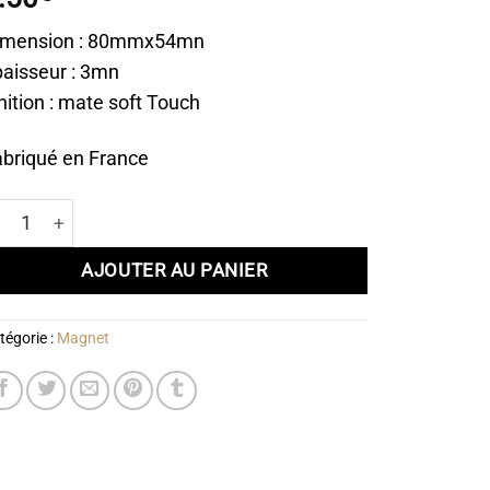
imension : 80mmx54mn
aisseur : 3mn
nition : mate soft Touch
briqué en France
antité de Magnet Algues Marines Cheveu de mer
AJOUTER AU PANIER
tégorie :
Magnet