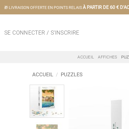
Passer
À PARTIR DE 60 € D'AC
🎁 LIVRAISON OFFERTE EN POINTS RELAIS
au
contenu
SE CONNECTER / S’INSCRIRE
ACCUEIL
AFFICHES
PUZ
ACCUEIL
/
PUZZLES