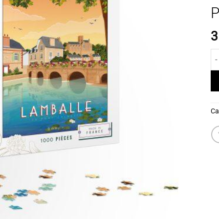
P
3
qu
Ca