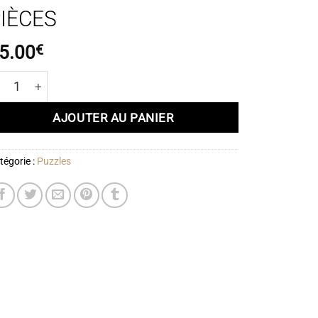
IÈCES
5.00
€
antité de Puzzle Lamballe – La collégiale Notre Dame et la pont
AJOUTER AU PANIER
tégorie :
Puzzles