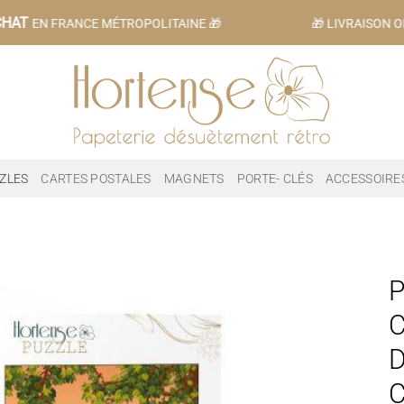
HAT
EN FRANCE MÉTROPOLITAINE 🎁
🎁 LIVRAISON OF
ZLES
CARTES POSTALES
MAGNETS
PORTE- CLÉS
ACCESSOIRE
P
C
D
C