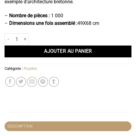
exemple d’architecture bretonne.
–
Nombre de pièces :
1 000
–
Dimensions une fois assemblé :
49X68 cm
quantité de Puzzle Larmor-Plage - Port du Kernével - 1 000 pièces
AJOUTER AU PANIER
Catégorie :
Puzzles
DESCRIPTION