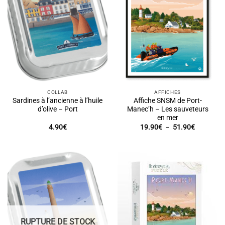
COLLAB
AFFICHES
Sardines à l’ancienne à l’huile
Affiche SNSM de Port-
d’olive – Port
Manec’h – Les sauveteurs
en mer
Plage
4.90
€
19.90
€
–
51.90
€
de
prix :
19.90€
à
51.90€
RUPTURE DE STOCK