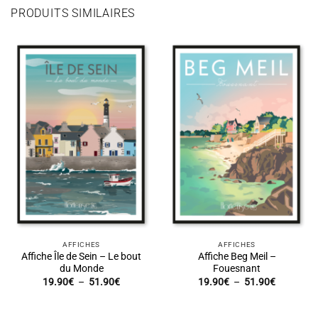
PRODUITS SIMILAIRES
AFFICHES
AFFICHES
Affiche Île de Sein – Le bout
Affiche Beg Meil –
du Monde
Fouesnant
Plage
Plage
19.90
€
–
51.90
€
19.90
€
–
51.90
€
de
de
prix :
prix :
19.90€
19.90€
à
à