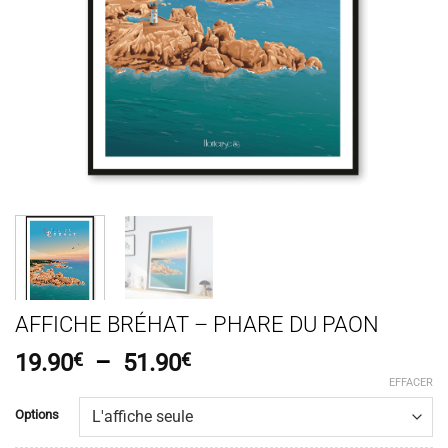
AFFICHE BRÉHAT – PHARE DU PAON
Plage
19.90
€
–
51.90
€
de
EFFACER
prix :
Options
19.90€