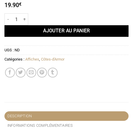
à
19.90
€
51.90€
quantité de Affiche Bréhat - Phare du Paon
AJOUTER AU PANIER
UGS :
ND
Catégories :
Affiches
,
Côtes-d'Armor
DESCRIPTION
INFORMATIONS COMPLÉMENTAIRES