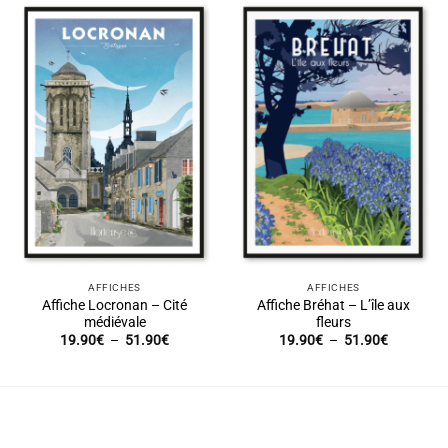
51.90€
51.90€
AFFICHES
AFFICHES
Affiche Locronan – Cité
Affiche Bréhat – L’île aux
médiévale
fleurs
Plage
Plage
19.90
€
–
51.90
€
19.90
€
–
51.90
€
de
de
prix :
prix :
19.90€
19.90€
à
à
51.90€
51.90€