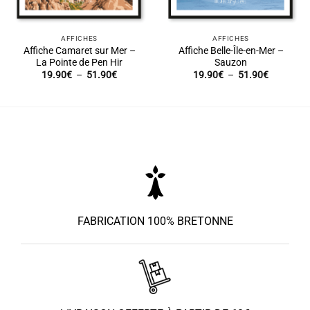
AFFICHES
AFFICHES
Affiche Camaret sur Mer –
Affiche Belle-Île-en-Mer –
La Pointe de Pen Hir
Sauzon
Plage
Plage
19.90
€
–
51.90
€
19.90
€
–
51.90
€
de
de
prix :
prix :
19.90€
19.90€
à
à
51.90€
51.90€
FABRICATION 100% BRETONNE