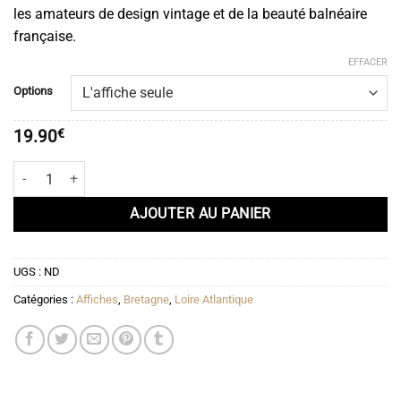
les amateurs de design vintage et de la beauté balnéaire
française.
EFFACER
Options
19.90
€
quantité de Affiche la Baule
AJOUTER AU PANIER
UGS :
ND
Catégories :
Affiches
,
Bretagne
,
Loire Atlantique