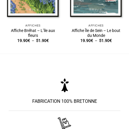
AFFICHES
AFFICHES
Affiche Bréhat – L’île aux
Affiche Île de Sein – Le bout
fleurs
du Monde
Plage
Plage
19.90
€
–
51.90
€
19.90
€
–
51.90
€
de
de
prix :
prix :
19.90€
19.90€
à
à
51.90€
51.90€
FABRICATION 100% BRETONNE