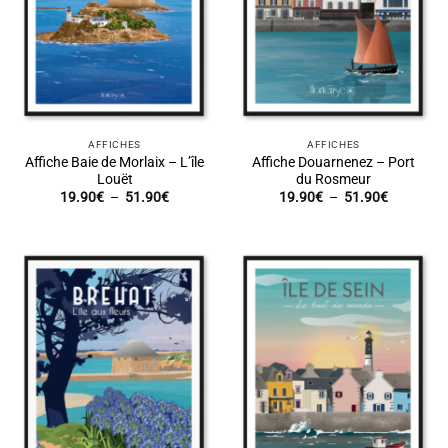
AFFICHES
AFFICHES
Affiche Baie de Morlaix – L’île
Affiche Douarnenez – Port
Louët
du Rosmeur
Plage
Plage
19.90
€
–
51.90
€
19.90
€
–
51.90
€
de
de
prix :
prix :
19.90€
19.90€
à
à
51.90€
51.90€