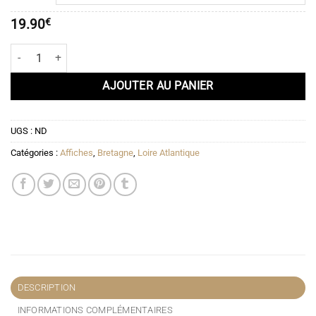
19.90€
à
19.90
€
51.90€
quantité de Affiche Le Croisic - Pays de la Loire
AJOUTER AU PANIER
UGS :
ND
Catégories :
Affiches
,
Bretagne
,
Loire Atlantique
DESCRIPTION
INFORMATIONS COMPLÉMENTAIRES