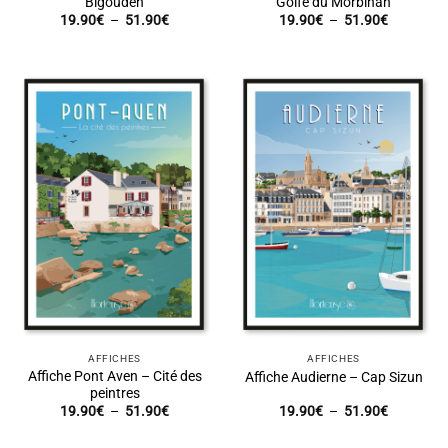
Bigouden
Golfe du Morbihan
Plage
Plage
19.90
€
–
51.90
€
19.90
€
–
51.90
€
de
de
prix :
prix :
19.90€
19.90€
à
à
51.90€
51.90€
AFFICHES
AFFICHES
Affiche Pont Aven – Cité des
Affiche Audierne – Cap Sizun
peintres
Plage
Plage
19.90
€
–
51.90
€
19.90
€
–
51.90
€
de
de
prix :
prix :