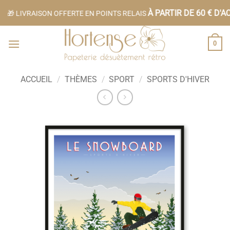
Passer
À PARTIR DE 60 € D'AC
🎁 LIVRAISON OFFERTE EN POINTS RELAIS
au
contenu
0
ACCUEIL
/
THÈMES
/
SPORT
/
SPORTS D'HIVER