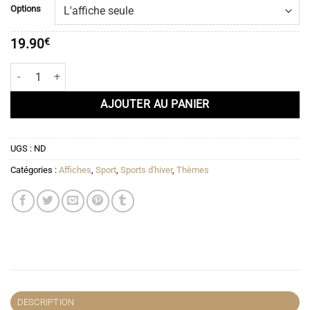
prix :
Options
19.90€
à
19.90
€
51.90€
quantité de Affiche Sports d'hiver - Le snowboard
AJOUTER AU PANIER
UGS :
ND
Catégories :
Affiches
,
Sport
,
Sports d'hiver
,
Thèmes
DESCRIPTION