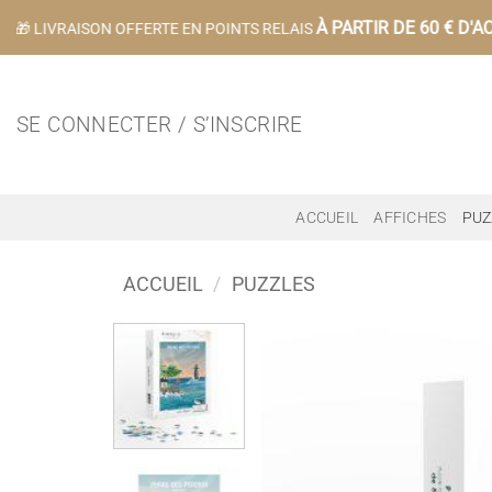
Passer
À PARTIR DE 60 € D'AC
🎁 LIVRAISON OFFERTE EN POINTS RELAIS
au
contenu
SE CONNECTER / S’INSCRIRE
ACCUEIL
AFFICHES
PUZ
ACCUEIL
/
PUZZLES