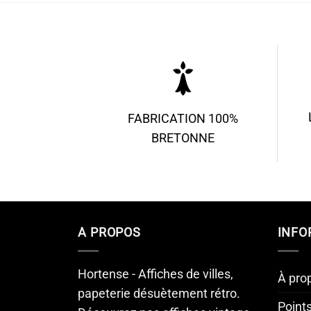
FABRICATION 100%
BRETONNE
A PROPOS
INFO
Hortense - Affiches de villes,
À pro
papeterie désuètement rétro.
Point