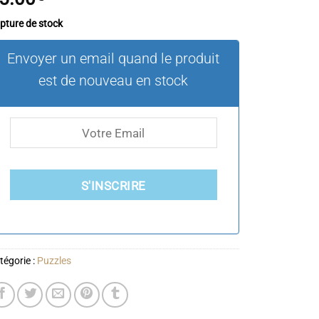
pture de stock
Envoyer un email quand le produit
est de nouveau en stock
S'INSCRIRE
tégorie :
Puzzles