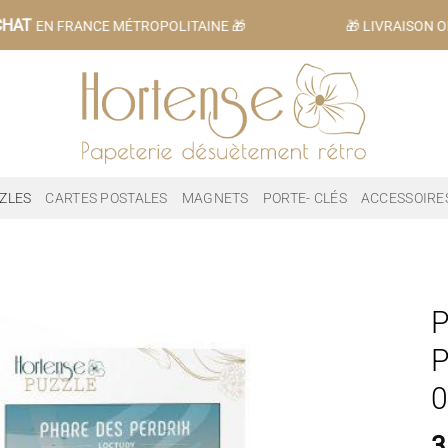
HAT
EN FRANCE MÉTROPOLITAINE 🎁
🎁 LIVRAISON OF
ZLES
CARTES POSTALES
MAGNETS
PORTE- CLÉS
ACCESSOIRE
P
P
0
3